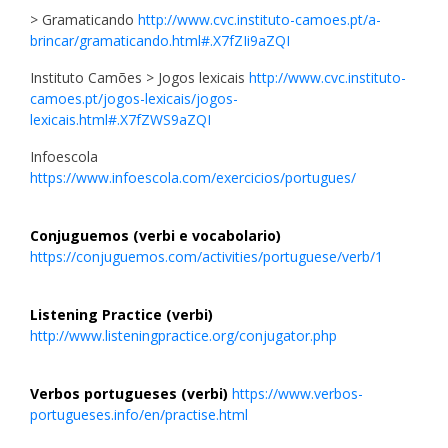
> Gramaticando
http://www.cvc.instituto-camoes.pt/a-
brincar/gramaticando.html#.X7fZIi9aZQI
Instituto Camões > Jogos lexicais
http://www.cvc.instituto-
camoes.pt/jogos-lexicais/jogos-
lexicais.html#.X7fZWS9aZQI
Infoescola
https://www.infoescola.com/exercicios/portugues/
Conjuguemos (verbi e vocabolario)
https://conjuguemos.com/activities/portuguese/verb/1
Listening Practice (verbi)
http://www.listeningpractice.org/conjugator.php
Verbos portugueses (verbi)
https://www.verbos-
portugueses.info/en/practise.html