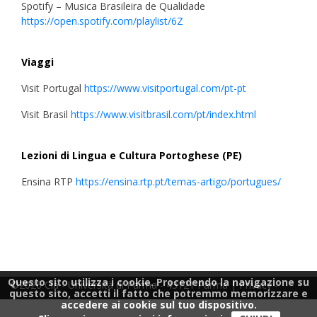
Spotify – Musica Brasileira de Qualidade
https://open.spotify.com/playlist/6Z
Viaggi
Visit Portugal
https://www.visitportugal.com/pt-pt
Visit Brasil
https://www.visitbrasil.com/pt/index.html
Lezioni di Lingua e Cultura Portoghese (PE)
Ensina RTP
https://ensina.rtp.pt/temas-artigo/portugues/
Questo sito utilizza i cookie. Procedendo la navigazione su
©2026 Cla - Università di Parma - 43121 Parma |
Privacy
-
questo sito, accetti il fatto che potremmo memorizzare e
accedere ai cookie sul tuo dispositivo.
Cookie Policy